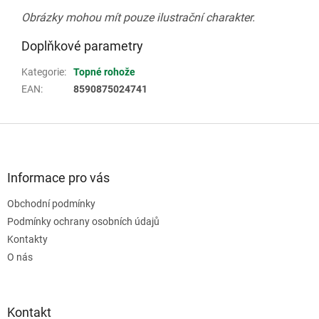
Obrázky mohou mít pouze ilustrační charakter.
Doplňkové parametry
Kategorie
:
Topné rohože
EAN
:
8590875024741
Z
á
p
a
Informace pro vás
t
Obchodní podmínky
í
Podmínky ochrany osobních údajů
Kontakty
O nás
Kontakt