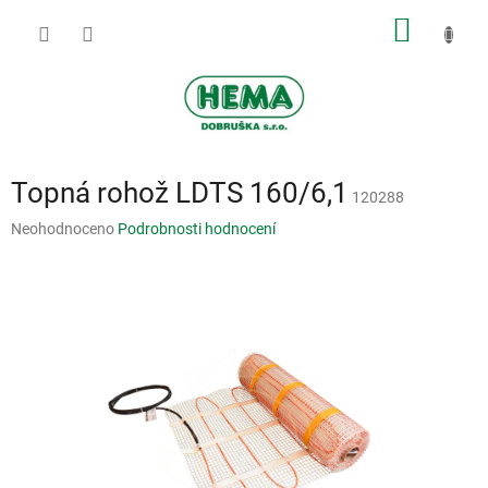
Přejít
NÁKUP
na
obsah
KOŠÍK
Topná rohož LDTS 160/6,1
120288
Průměrné
Neohodnoceno
Podrobnosti hodnocení
hodnocení
produktu
je
0,0
z
5
hvězdiček.