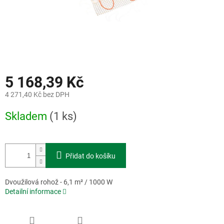
5 168,39 Kč
4 271,40 Kč bez DPH
Měrná
Skladem
(1 ks)
cena:
Přidat do košíku
Dvoužilová rohož - 6,1 m² / 1000 W
Detailní informace