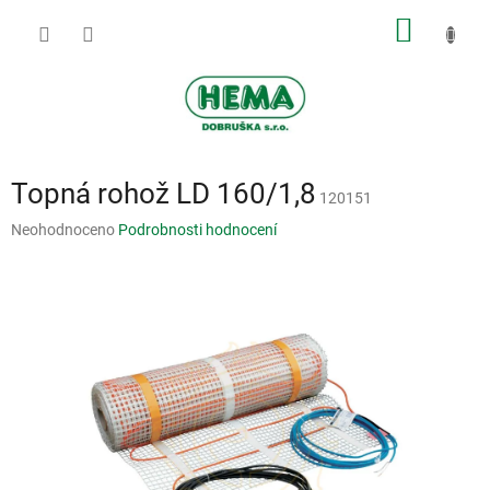
Přejít
NÁKUP
na
obsah
KOŠÍK
Topná rohož LD 160/1,8
120151
Průměrné
Neohodnoceno
Podrobnosti hodnocení
hodnocení
produktu
je
0,0
z
5
hvězdiček.