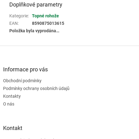
Doplňkové parametry
Kategorie
:
Topné rohože
EAN
:
8590875013615
Položka byla vyprodána…
Z
á
p
a
Informace pro vás
t
Obchodní podmínky
í
Podmínky ochrany osobních údajů
Kontakty
O nás
Kontakt