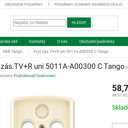
OBCHODNÍ PODMÍNKY
PODMÍNKY OCHRANY OSOBNÍCH ÚDAJŮ
HLEDAT
ýrské sítě
Kontakty
O nás
Obchodní podmínky
ABB Tango
Kryt zás.TV+R uni 5011A-A00300 C Tango
t zás.TV+R uni 5011A-A00300 C Tango
0
né
noceno
Podrobnosti hodnocení
ní
58,
u
48,51 Kč
Měrná
Skla
cena:
ek.