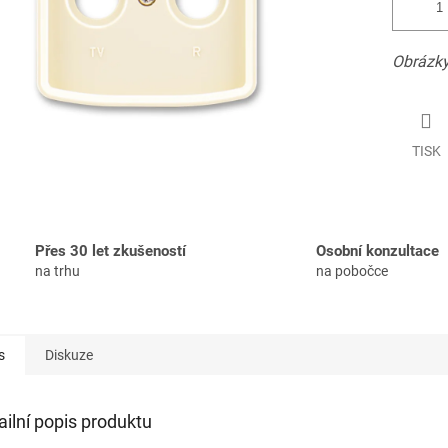
Obrázky
TISK
Přes 30 let zkušeností
Osobní konzultace
na trhu
na pobočce
s
Diskuze
ailní popis produktu