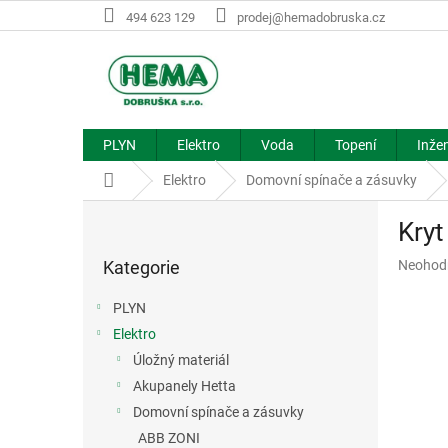
Přejít
494 623 129
prodej@hemadobruska.cz
na
obsah
PLYN
Elektro
Voda
Topení
Inžen
Domů
Elektro
Domovní spínače a zásuvky
P
Kry
o
Přeskočit
s
Průměr
Kategorie
Neohod
kategorie
t
hodnoce
r
produkt
PLYN
a
je
Elektro
n
0,0
z
Úložný materiál
n
5
í
Akupanely Hetta
hvězdič
p
Domovní spínače a zásuvky
a
ABB ZONI