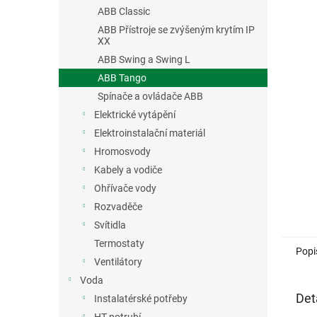
n
ABB Classic
e
ABB Přístroje se zvýšeným krytím IP
l
XX
ABB Swing a Swing L
ABB Tango
Spínače a ovládače ABB
Elektrické vytápění
Elektroinstalační materiál
Hromosvody
Kabely a vodiče
Ohřívače vody
Rozvaděče
Svítidla
Termostaty
Popi
Ventilátory
Voda
Det
Instalatérské potřeby