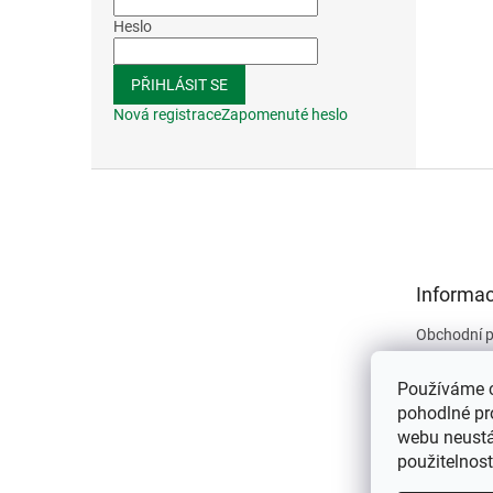
Heslo
PŘIHLÁSIT SE
Nová registrace
Zapomenuté heslo
Z
á
p
a
t
Informac
í
Obchodní 
Podmínky 
údajů
Používáme 
Kontakty
pohodlné pr
webu neustál
O nás
použitelnos