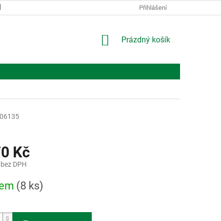
KONTAKTY
O NÁS
Přihlášení
NÁKUPNÍ
Prázdný košík
KOŠÍK
06135
70 Kč
 bez DPH
dem
(8 ks)