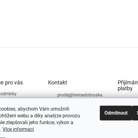
e pro vás
Kontakt
Přijímám
platby
podmínky
prodej
@
hemadobruska.
cz
ochrany osobních
cookies, abychom Vám umožnili
494 623 129
Odmítnout
ohlížení webu a díky analýze provozu
e zlepšovali jeho funkce, výkon a
t.
Více informací