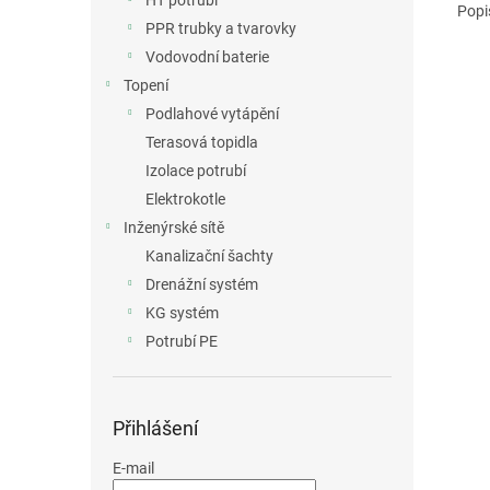
HT potrubí
Popi
PPR trubky a tvarovky
Vodovodní baterie
Topení
Podlahové vytápění
Terasová topidla
Izolace potrubí
Elektrokotle
Inženýrské sítě
Kanalizační šachty
Drenážní systém
KG systém
Potrubí PE
Přihlášení
E-mail