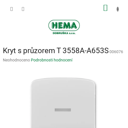
Přejít
NÁKUP
na
obsah
KOŠÍK
Kryt s průzorem T 3558A-A653S
006076
Průměrné
Neohodnoceno
Podrobnosti hodnocení
hodnocení
produktu
je
0,0
z
5
hvězdiček.