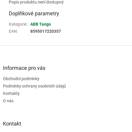
Popis produktu není dostupný
Doplňkové parametry
Kategorie
:
ABB Tango
EAN
:
8595017220357
Z
á
p
a
Informace pro vás
t
Obchodní podmínky
í
Podmínky ochrany osobních údajů
Kontakty
O nás
Kontakt