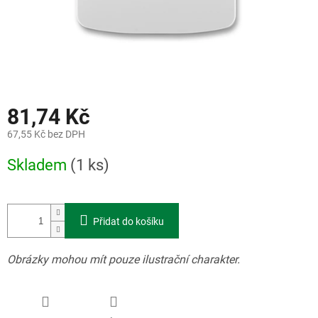
81,74 Kč
67,55 Kč bez DPH
Měrná
Skladem
(1 ks)
cena:
Přidat do košíku
Obrázky mohou mít pouze ilustrační charakter.