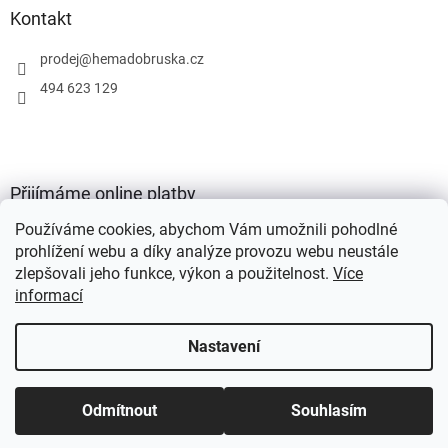
Kontakt
prodej
@
hemadobruska.cz
494 623 129
Přijímáme online platby
Používáme cookies, abychom Vám umožnili pohodlné
prohlížení webu a díky analýze provozu webu neustále
zlepšovali jeho funkce, výkon a použitelnost.
Více
informací
Vytvořil Shoptet
Nastavení
Copyright 2026
HEMA Dobruška s.r.o.
. Všechna práva vyhrazena.
Odmítnout
Souhlasím
Upravit nastavení cookies