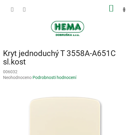
Přejít
NÁKUP
na
obsah
KOŠÍK
Kryt jednoduchý T 3558A-A651C
sl.kost
006032
Průměrné
Neohodnoceno
Podrobnosti hodnocení
hodnocení
produktu
je
0,0
z
5
hvězdiček.