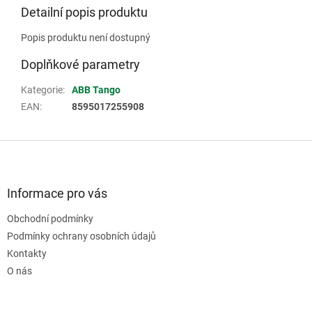
Detailní popis produktu
Popis produktu není dostupný
Doplňkové parametry
Kategorie
:
ABB Tango
EAN
:
8595017255908
Z
á
p
a
Informace pro vás
t
Obchodní podmínky
í
Podmínky ochrany osobních údajů
Kontakty
O nás