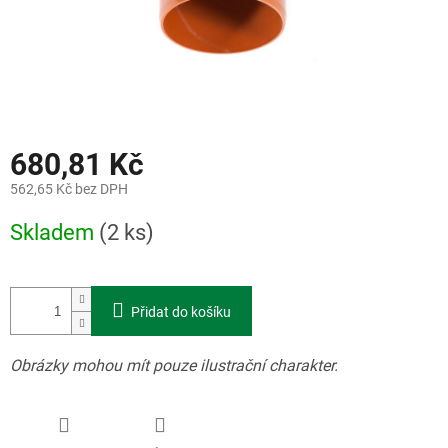
680,81 Kč
562,65 Kč bez DPH
Měrná
Skladem
(2 ks)
cena:
Přidat do košíku
Obrázky mohou mít pouze ilustrační charakter.