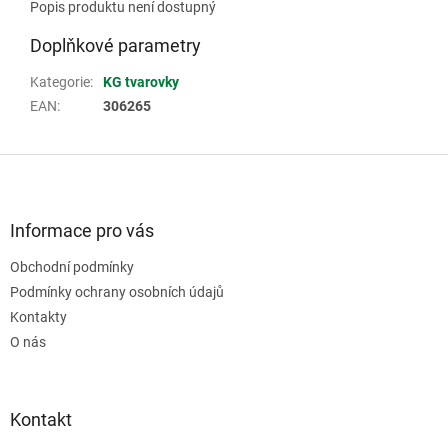
Popis produktu není dostupný
Doplňkové parametry
Kategorie
:
KG tvarovky
EAN
:
306265
Z
á
p
a
Informace pro vás
t
Obchodní podmínky
í
Podmínky ochrany osobních údajů
Kontakty
O nás
Kontakt