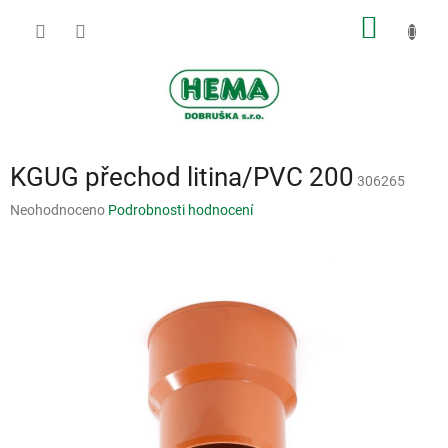
Přejít
NÁKUP
na
obsah
KOŠÍK
KGUG přechod litina/PVC 200
306265
Průměrné
Neohodnoceno
Podrobnosti hodnocení
hodnocení
produktu
je
0,0
z
5
hvězdiček.