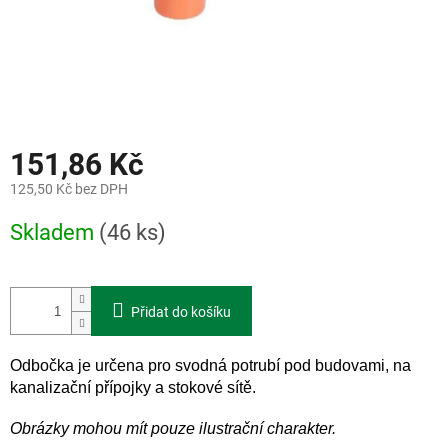
151,86 Kč
125,50 Kč bez DPH
Měrná
Skladem
(46 ks)
cena:
Přidat do košíku
Odbočka je určena pro svodná potrubí pod budovami, na
kanalizační přípojky a stokové sítě.
Obrázky mohou mít pouze ilustrační charakter.