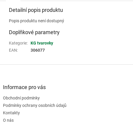
Detailní popis produktu
Popis produktu není dostupný
Doplňkové parametry
Kategorie
:
KG tvarovky
EAN
:
306077
Z
á
p
a
Informace pro vás
t
Obchodní podmínky
í
Podmínky ochrany osobních údajů
Kontakty
O nás