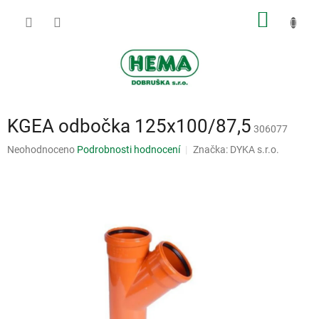
Přejít
NÁKUP
na
obsah
KOŠÍK
KGEA odbočka 125x100/87,5
306077
Průměrné
Neohodnoceno
Podrobnosti hodnocení
Značka:
DYKA s.r.o.
hodnocení
produktu
je
0,0
z
5
hvězdiček.