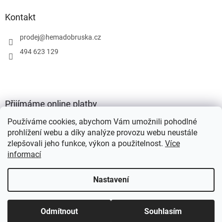
Kontakt
prodej
@
hemadobruska.cz
494 623 129
Přijímáme online platby
Používáme cookies, abychom Vám umožnili pohodlné
prohlížení webu a díky analýze provozu webu neustále
zlepšovali jeho funkce, výkon a použitelnost.
Více
informací
Vytvořil Shoptet
Nastavení
Copyright 2026
HEMA Dobruška s.r.o.
. Všechna práva vyhrazena.
Odmítnout
Souhlasím
Upravit nastavení cookies