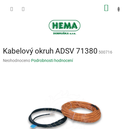
Přejít
NÁKUP
na
obsah
KOŠÍK
Kabelový okruh ADSV 71380
500716
Průměrné
Neohodnoceno
Podrobnosti hodnocení
hodnocení
produktu
je
0,0
z
5
hvězdiček.