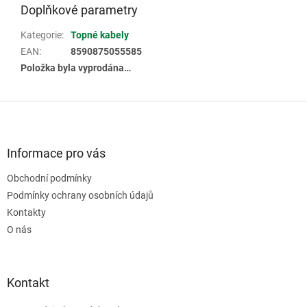
Doplňkové parametry
Kategorie
:
Topné kabely
EAN
:
8590875055585
Položka byla vyprodána…
Z
á
p
a
Informace pro vás
t
Obchodní podmínky
í
Podmínky ochrany osobních údajů
Kontakty
O nás
Kontakt