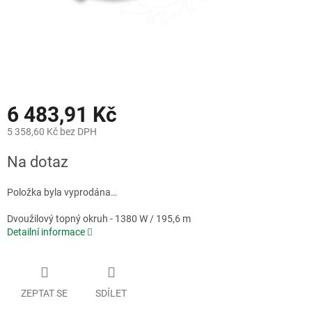
6 483,91 Kč
5 358,60 Kč bez DPH
Měrná
Na dotaz
cena:
Položka byla vyprodána…
Dvoužilový topný okruh - 1380 W / 195,6 m
Detailní informace
ZEPTAT SE
SDÍLET