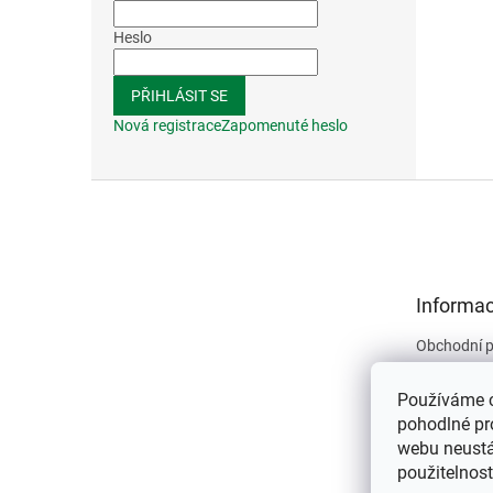
Heslo
PŘIHLÁSIT SE
Nová registrace
Zapomenuté heslo
Z
á
p
a
t
Informac
í
Obchodní 
Podmínky 
údajů
Používáme 
Kontakty
pohodlné pr
webu neustál
O nás
použitelnos