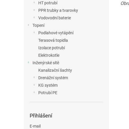
Obrá
HT potrubí
PPR trubky a tvarovky
Vodovodní baterie
Topení
Podlahové vytápění
Terasová topidla
Izolace potrubí
Elektrokotle
Inženýrské sítě
Kanalizační šachty
Drenážní systém
KG systém
Potrubí PE
Přihlášení
E-mail