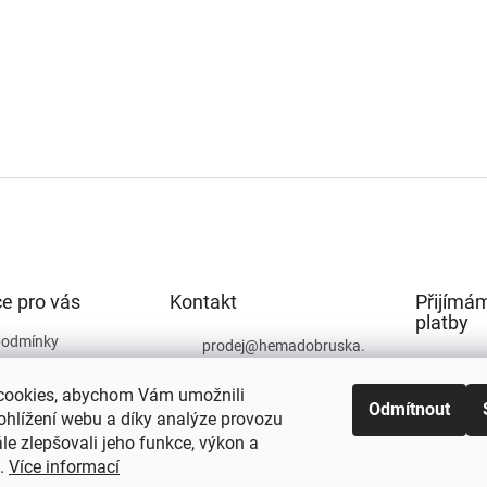
e pro vás
Kontakt
Přijímám
platby
podmínky
prodej
@
hemadobruska.
cz
ochrany osobních
cookies, abychom Vám umožnili
494 623 129
Odmítnout
ohlížení webu a díky analýze provozu
e zlepšovali jeho funkce, výkon a
t.
Více informací