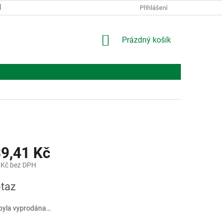
KONTAKTY
O NÁS
Přihlášení
NÁKUPNÍ
Prázdný košík
KOŠÍK
39,41 Kč
 Kč bez DPH
taz
byla vyprodána…