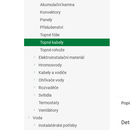
n
Akumulační kamna
e
Konvektory
l
Panely
Příslušenství
Topné fólie
Topné kabely
Topné rohože
Elektroinstalační materiál
Hromosvody
Kabely a vodiče
Ohřívače vody
Rozvaděče
Svítidla
Termostaty
Popi
Ventilátory
Voda
Det
Instalatérské potřeby