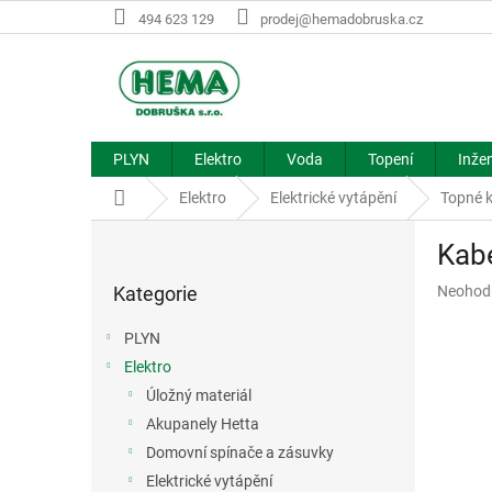
Přejít
494 623 129
prodej@hemadobruska.cz
na
obsah
PLYN
Elektro
Voda
Topení
Inžen
Domů
Elektro
Elektrické vytápění
Topné 
P
Kab
o
Přeskočit
s
Průměr
Kategorie
Neohod
kategorie
t
hodnoce
r
produkt
PLYN
a
je
Elektro
n
0,0
z
Úložný materiál
n
5
í
Akupanely Hetta
hvězdič
p
Domovní spínače a zásuvky
a
Elektrické vytápění