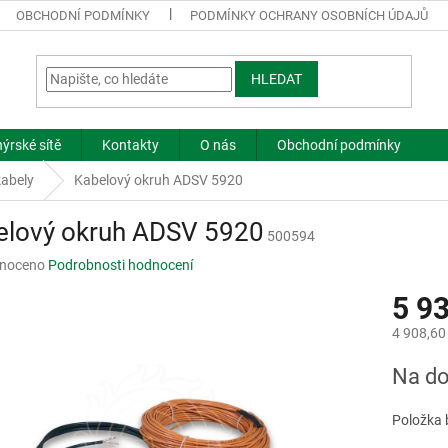
OBCHODNÍ PODMÍNKY
PODMÍNKY OCHRANY OSOBNÍCH ÚDAJŮ
HLEDAT
ýrské sítě
Kontakty
O nás
Obchodní podmínky
kabely
Kabelový okruh ADSV 5920
elový okruh ADSV 5920
500594
né
noceno
Podrobnosti hodnocení
ní
5 9
u
4 908,60
Měrná
Na do
cena:
ek.
Položka 