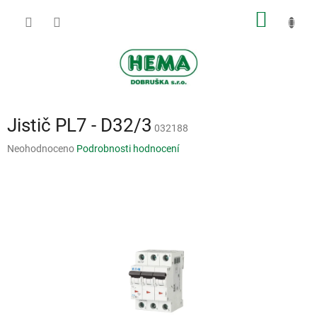
Přejít
NÁKUP
na
obsah
KOŠÍK
Jistič PL7 - D32/3
032188
Průměrné
Neohodnoceno
Podrobnosti hodnocení
hodnocení
produktu
je
0,0
z
5
hvězdiček.