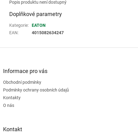
Popis produktu není dostupný
Doplňkové parametry
Kategorie
:
EATON
EAN
:
4015082634247
Z
á
p
a
Informace pro vás
t
Obchodní podmínky
í
Podmínky ochrany osobních údajů
Kontakty
O nás
Kontakt