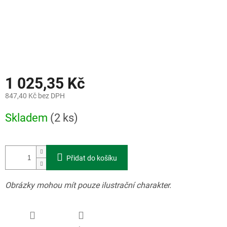
1 025,35 Kč
847,40 Kč bez DPH
Měrná
Skladem
(2 ks)
cena:
Přidat do košíku
Obrázky mohou mít pouze ilustrační charakter.