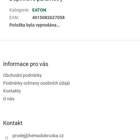
Kategorie
:
EATON
EAN
:
4015082627058
Položka byla vyprodána…
Z
á
p
a
Informace pro vás
t
Obchodní podmínky
í
Podmínky ochrany osobních údajů
Kontakty
O nás
Kontakt
prodej
@
hemadobruska.cz