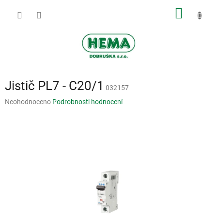
Přejít
NÁKUP
na
obsah
KOŠÍK
Jistič PL7 - C20/1
032157
Průměrné
Neohodnoceno
Podrobnosti hodnocení
hodnocení
produktu
je
0,0
z
5
hvězdiček.