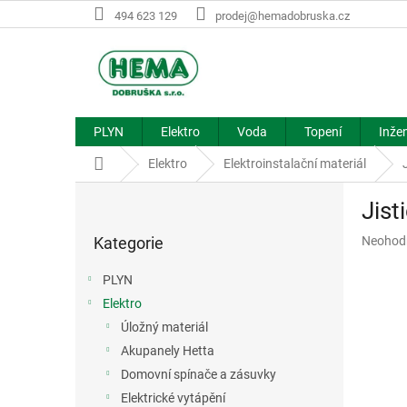
Přejít
494 623 129
prodej@hemadobruska.cz
na
obsah
PLYN
Elektro
Voda
Topení
Inžen
Domů
Elektro
Elektroinstalační materiál
P
Jis
o
Přeskočit
s
Průměr
Kategorie
Neohod
kategorie
t
hodnoce
r
produkt
PLYN
a
je
Elektro
n
0,0
z
Úložný materiál
n
5
í
Akupanely Hetta
hvězdič
p
Domovní spínače a zásuvky
a
Elektrické vytápění