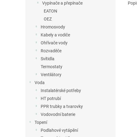
Popi
Vypínače a přepínače
EATON
OEZ
Hromosvody
Kabely a vodiče
Ohřívače vody
Rozvaděče
Svítidla
Termostaty
Ventilátory
Voda
Instalatérské potřeby
HT potrubí
PPR trubky a tvarovky
Vodovodní baterie
Topení
Podlahové vytápění