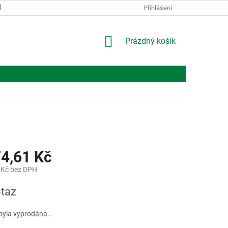
KONTAKTY
O NÁS
Přihlášení
NÁKUPNÍ
Prázdný košík
KOŠÍK
74,61 Kč
 Kč bez DPH
taz
byla vyprodána…