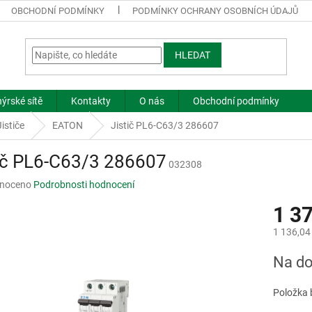
OBCHODNÍ PODMÍNKY
PODMÍNKY OCHRANY OSOBNÍCH ÚDAJŮ
HLEDAT
ýrské sítě
Kontakty
O nás
Obchodní podmínky
Jističe
EATON
Jistič PL6-C63/3 286607
tič PL6-C63/3 286607
032308
né
noceno
Podrobnosti hodnocení
ní
1 3
u
1 136,04
Měrná
Na do
cena:
ek.
Položka 