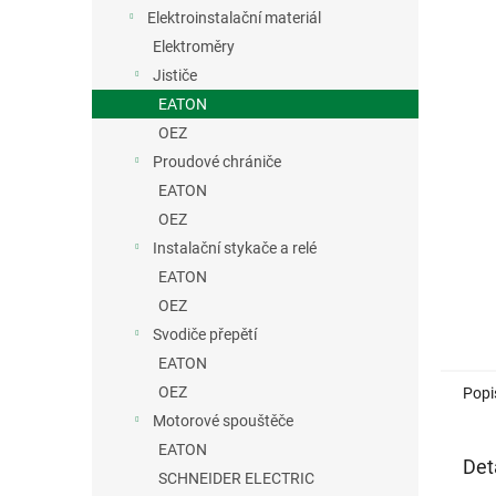
n
Elektroinstalační materiál
e
Elektroměry
l
Jističe
EATON
OEZ
Proudové chrániče
EATON
OEZ
Instalační stykače a relé
EATON
OEZ
Svodiče přepětí
EATON
OEZ
Popi
Motorové spouštěče
EATON
Det
SCHNEIDER ELECTRIC