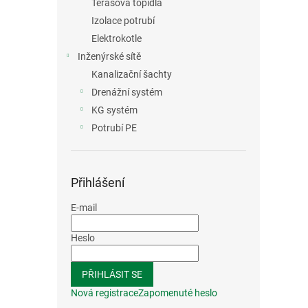
Terasová topidla
Izolace potrubí
Elektrokotle
Inženýrské sítě
Kanalizační šachty
Drenážní systém
KG systém
Potrubí PE
Přihlášení
E-mail
Heslo
PŘIHLÁSIT SE
Nová registrace
Zapomenuté heslo