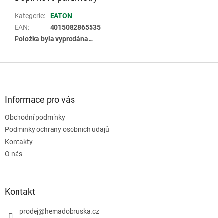
Kategorie
:
EATON
EAN
:
4015082865535
Položka byla vyprodána…
Z
á
p
a
Informace pro vás
t
Obchodní podmínky
í
Podmínky ochrany osobních údajů
Kontakty
O nás
Kontakt
prodej
@
hemadobruska.cz