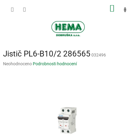
Přejít
NÁKUP
na
obsah
KOŠÍK
Jistič PL6-B10/2 286565
032496
Průměrné
Neohodnoceno
Podrobnosti hodnocení
hodnocení
produktu
je
0,0
z
5
hvězdiček.