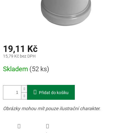
19,11 Kč
15,79 Kč bez DPH
Měrná
Skladem
(52 ks)
cena:
Přidat do košíku
Obrázky mohou mít pouze ilustrační charakter.