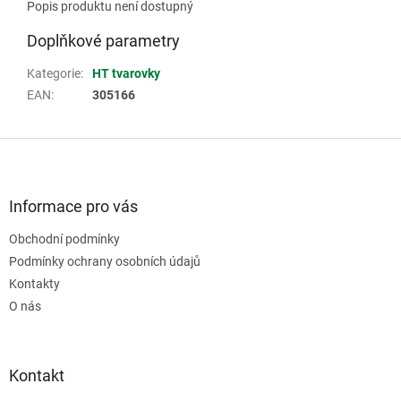
Popis produktu není dostupný
Doplňkové parametry
Kategorie
:
HT tvarovky
EAN
:
305166
Z
á
p
a
Informace pro vás
t
Obchodní podmínky
í
Podmínky ochrany osobních údajů
Kontakty
O nás
Kontakt