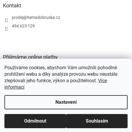
Kontakt
prodej
@
hemadobruska.cz
494 623 129
Přijímáme online platby
Používáme cookies, abychom Vám umožnili pohodlné
prohlížení webu a díky analýze provozu webu neustále
zlepšovali jeho funkce, výkon a použitelnost.
Více
informací
Vytvořil Shoptet
Nastavení
Copyright 2026
HEMA Dobruška s.r.o.
. Všechna práva vyhrazena.
Odmítnout
Souhlasím
Upravit nastavení cookies