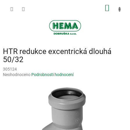
Přejít
NÁKUP
na
obsah
KOŠÍK
HTR redukce excentrická dlouhá
50/32
305124
Průměrné
Neohodnoceno
Podrobnosti hodnocení
hodnocení
produktu
je
0,0
z
5
hvězdiček.