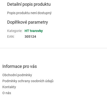
Detailní popis produktu
Popis produktu není dostupný
Doplňkové parametry
Kategorie
:
HT tvarovky
EAN
:
305124
Z
á
p
a
Informace pro vás
t
Obchodní podmínky
í
Podmínky ochrany osobních údajů
Kontakty
O nás