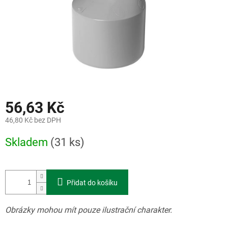
56,63 Kč
46,80 Kč bez DPH
Měrná
Skladem
(31 ks)
cena:
Přidat do košíku
Obrázky mohou mít pouze ilustrační charakter.