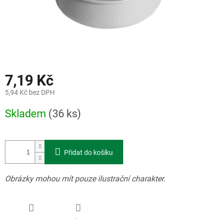
7,19 Kč
5,94 Kč bez DPH
Měrná
Skladem
(36 ks)
cena:
Přidat do košíku
Obrázky mohou mít pouze ilustrační charakter.