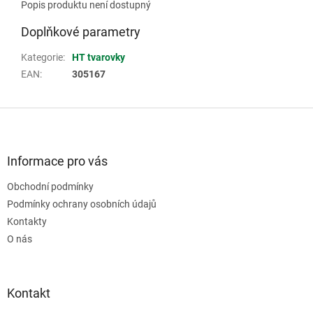
Popis produktu není dostupný
Doplňkové parametry
Kategorie
:
HT tvarovky
EAN
:
305167
Z
á
p
a
Informace pro vás
t
Obchodní podmínky
í
Podmínky ochrany osobních údajů
Kontakty
O nás
Kontakt