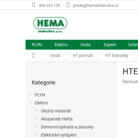
Přejít
494 623 129
prodej@hemadobruska.cz
na
obsah
PLYN
Elektro
Voda
Topení
Inžen
Domů
Voda
HT potrubí
HT tvarovky
P
HTE
o
Přeskočit
s
Průměr
Kategorie
Neohod
kategorie
t
hodnoce
r
produkt
PLYN
a
je
Elektro
n
0,0
z
Úložný materiál
n
5
í
Akupanely Hetta
hvězdič
p
Domovní spínače a zásuvky
a
Elektrické vytápění