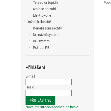
Popi
Terasová topidla
Izolace potrubí
Elektrokotle
Inženýrské sítě
Kanalizační šachty
Drenážní systém
KG systém
Potrubí PE
Přihlášení
E-mail
Heslo
PŘIHLÁSIT SE
Nová registrace
Zapomenuté heslo