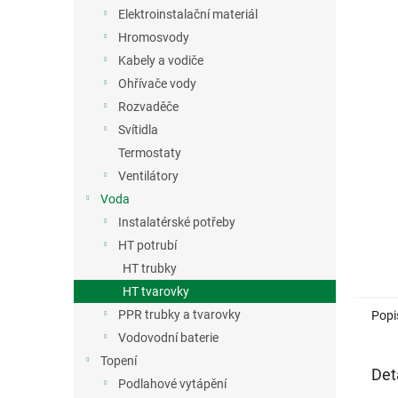
n
Elektroinstalační materiál
e
Hromosvody
l
Kabely a vodiče
Ohřívače vody
Rozvaděče
Svítidla
Termostaty
Ventilátory
Voda
Instalatérské potřeby
HT potrubí
HT trubky
HT tvarovky
PPR trubky a tvarovky
Popi
Vodovodní baterie
Topení
Det
Podlahové vytápění