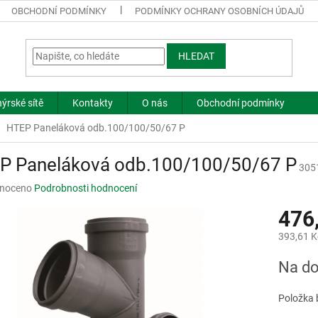
OBCHODNÍ PODMÍNKY
PODMÍNKY OCHRANY OSOBNÍCH ÚDAJŮ
HLEDAT
ýrské sítě
Kontakty
O nás
Obchodní podmínky
HTEP Paneláková odb.100/100/50/67 P
P Paneláková odb.100/100/50/67 P
305
né
noceno
Podrobnosti hodnocení
ní
476
u
393,61 K
Měrná
Na do
cena:
ek.
Položka 