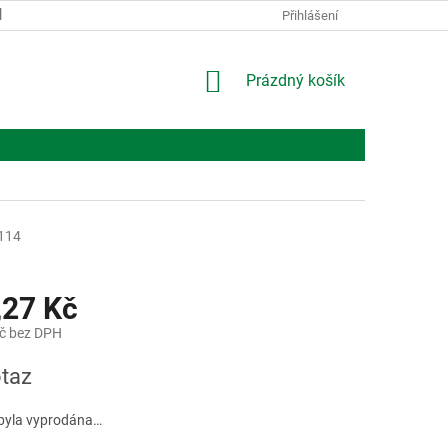
KONTAKTY
O NÁS
Přihlášení
NÁKUPNÍ
Prázdný košík
KOŠÍK
114
,27 Kč
č bez DPH
taz
byla vyprodána…