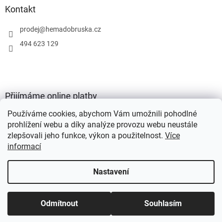
Kontakt
prodej
@
hemadobruska.cz
494 623 129
Přijímáme online platby
Používáme cookies, abychom Vám umožnili pohodlné
prohlížení webu a díky analýze provozu webu neustále
zlepšovali jeho funkce, výkon a použitelnost.
Více
informací
Vytvořil Shoptet
Nastavení
Copyright 2026
HEMA Dobruška s.r.o.
. Všechna práva vyhrazena.
Odmítnout
Souhlasím
Upravit nastavení cookies