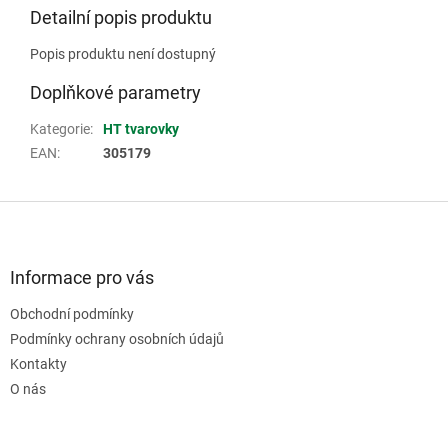
Detailní popis produktu
Popis produktu není dostupný
Doplňkové parametry
Kategorie
:
HT tvarovky
EAN
:
305179
Z
á
p
a
Informace pro vás
t
Obchodní podmínky
í
Podmínky ochrany osobních údajů
Kontakty
O nás