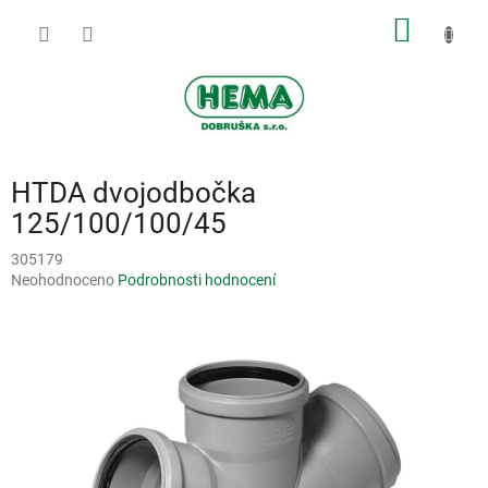
Přejít
NÁKUP
na
obsah
KOŠÍK
HTDA dvojodbočka
125/100/100/45
305179
Průměrné
Neohodnoceno
Podrobnosti hodnocení
hodnocení
produktu
je
0,0
z
5
hvězdiček.