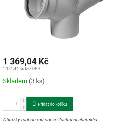
1 369,04 Kč
1 131,44 Kč bez DPH
Měrná
Skladem
(3 ks)
cena:
Přidat do košíku
Obrázky mohou mít pouze ilustrační charakter.