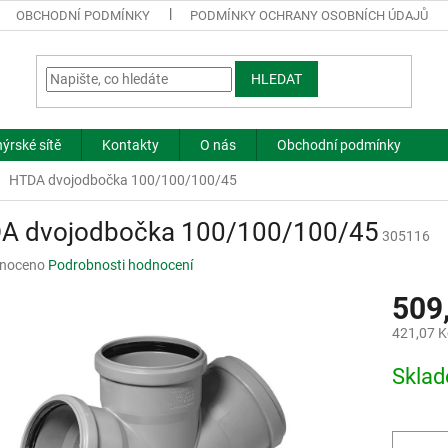
OBCHODNÍ PODMÍNKY
PODMÍNKY OCHRANY OSOBNÍCH ÚDAJŮ
HLEDAT
ýrské sítě
Kontakty
O nás
Obchodní podmínky
HTDA dvojodbočka 100/100/100/45
A dvojodbočka 100/100/100/45
305116
né
noceno
Podrobnosti hodnocení
ní
509
u
421,07 K
Měrná
Skla
cena:
ek.