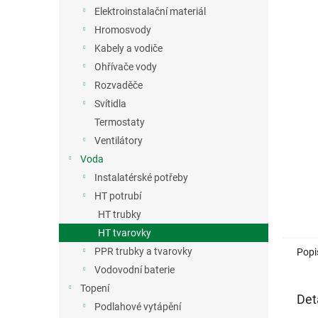
n
Elektroinstalační materiál
e
Hromosvody
l
Kabely a vodiče
Ohřívače vody
Rozvaděče
Svítidla
Termostaty
Ventilátory
Voda
Instalatérské potřeby
HT potrubí
HT trubky
HT tvarovky
PPR trubky a tvarovky
Popi
Vodovodní baterie
Topení
Det
Podlahové vytápění