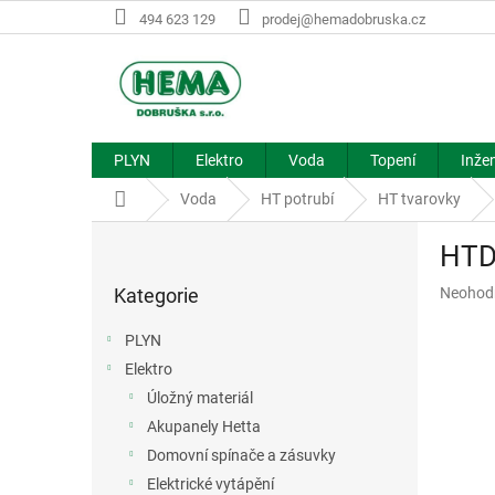
Přejít
494 623 129
prodej@hemadobruska.cz
na
obsah
PLYN
Elektro
Voda
Topení
Inžen
Domů
Voda
HT potrubí
HT tvarovky
P
HTD
o
Přeskočit
s
Průměr
Kategorie
Neohod
kategorie
t
hodnoce
r
produkt
PLYN
a
je
Elektro
n
0,0
z
Úložný materiál
n
5
í
Akupanely Hetta
hvězdič
p
Domovní spínače a zásuvky
a
Elektrické vytápění