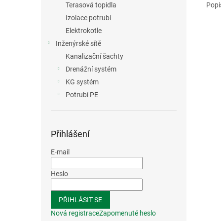
Popi
Terasová topidla
Izolace potrubí
Elektrokotle
Inženýrské sítě
Kanalizační šachty
Drenážní systém
KG systém
Potrubí PE
Přihlášení
E-mail
Heslo
PŘIHLÁSIT SE
Nová registrace
Zapomenuté heslo