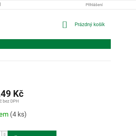
KONTAKTY
O NÁS
Přihlášení
NÁKUPNÍ
Prázdný košík
KOŠÍK
,49 Kč
č bez DPH
dem
(4 ks)