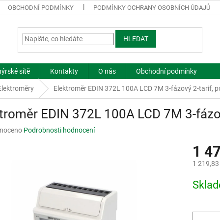
OBCHODNÍ PODMÍNKY
PODMÍNKY OCHRANY OSOBNÍCH ÚDAJŮ
HLEDAT
ýrské sítě
Kontakty
O nás
Obchodní podmínky
Elektroměry
Elektroměr EDIN 372L 100A LCD 7M 3-fázový 2-tarif, 
troměr EDIN 372L 100A LCD 7M 3-fázov
né
noceno
Podrobnosti hodnocení
ní
1 4
u
1 219,83
Měrná
Skla
cena:
ek.