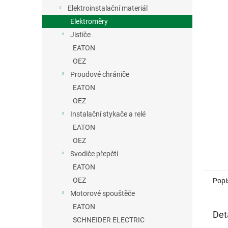
n
Elektroinstalační materiál
e
Elektroměry
l
Jističe
EATON
OEZ
Proudové chrániče
EATON
OEZ
Instalační stykače a relé
EATON
OEZ
Svodiče přepětí
EATON
OEZ
Popi
Motorové spouštěče
EATON
Det
SCHNEIDER ELECTRIC