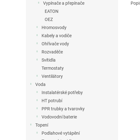
Popi
Vypínače a přepínače
EATON
OEZ
Hromosvody
Kabely a vodiče
Ohřívače vody
Rozvaděče
Svítidla
Termostaty
Ventilátory
Voda
Instalatérské potřeby
HT potrubí
PPR trubky a tvarovky
Vodovodní baterie
Topení
Podlahové vytápění