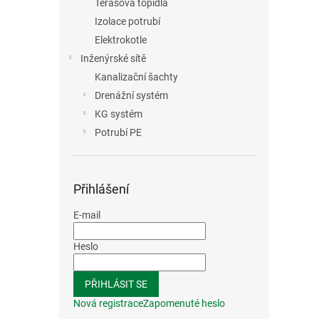
Terasová topidla
Izolace potrubí
Elektrokotle
Inženýrské sítě
Kanalizační šachty
Drenážní systém
KG systém
Potrubí PE
Přihlášení
E-mail
Heslo
PŘIHLÁSIT SE
Nová registrace
Zapomenuté heslo