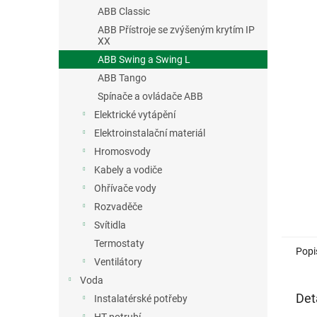
n
ABB Classic
e
ABB Přístroje se zvýšeným krytím IP
l
XX
ABB Swing a Swing L
ABB Tango
Spínače a ovládače ABB
Elektrické vytápění
Elektroinstalační materiál
Hromosvody
Kabely a vodiče
Ohřívače vody
Rozvaděče
Svítidla
Termostaty
Popi
Ventilátory
Voda
Det
Instalatérské potřeby