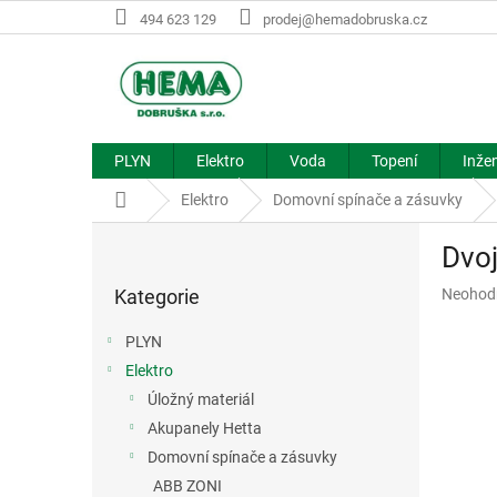
Přejít
494 623 129
prodej@hemadobruska.cz
na
obsah
PLYN
Elektro
Voda
Topení
Inžen
Domů
Elektro
Domovní spínače a zásuvky
P
Dvo
o
Přeskočit
s
Průměr
Kategorie
Neohod
kategorie
t
hodnoce
r
produkt
PLYN
a
je
Elektro
n
0,0
z
Úložný materiál
n
5
í
Akupanely Hetta
hvězdič
p
Domovní spínače a zásuvky
a
ABB ZONI