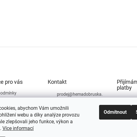
e pro vás
Kontakt
Přijímám
platby
podmínky
prodej
@
hemadobruska.
cz
ochrany osobních
cookies, abychom Vám umožnili
494 623 129
Odmítnout
ohlížení webu a díky analýze provozu
e zlepšovali jeho funkce, výkon a
t.
Více informací