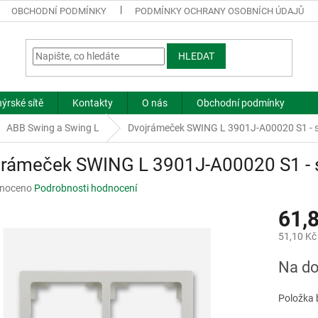
OBCHODNÍ PODMÍNKY
PODMÍNKY OCHRANY OSOBNÍCH ÚDAJŮ
HLEDAT
ýrské sítě
Kontakty
O nás
Obchodní podmínky
ABB Swing a Swing L
Dvojrámeček SWING L 3901J-A00020 S1 - s
jrámeček SWING L 3901J-A00020 S1 - s
né
noceno
Podrobnosti hodnocení
ní
61,
u
51,10 Kč
Měrná
Na do
cena:
ek.
Položka 