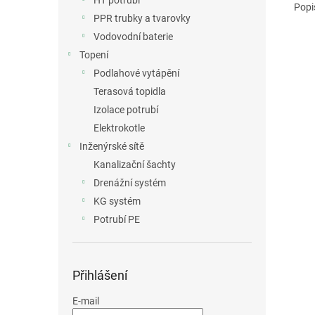
HT potrubí
Popi
PPR trubky a tvarovky
Vodovodní baterie
Topení
Podlahové vytápění
Terasová topidla
Izolace potrubí
Elektrokotle
Inženýrské sítě
Kanalizační šachty
Drenážní systém
KG systém
Potrubí PE
Přihlášení
E-mail