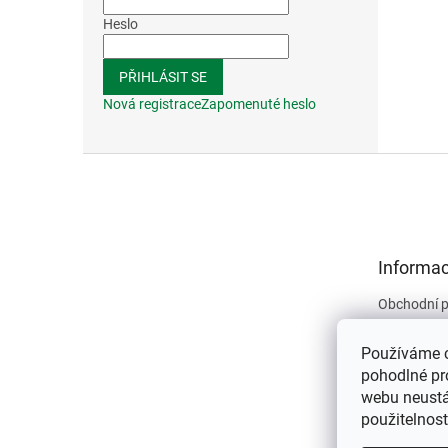
Heslo
PŘIHLÁSIT SE
Nová registrace
Zapomenuté heslo
Z
á
p
a
t
Informac
í
Obchodní 
Podmínky 
údajů
Používáme 
Kontakty
pohodlné pr
webu neustál
O nás
použitelnos