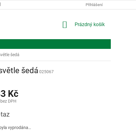
KONTAKTY
O NÁS
Přihlášení
NÁKUPNÍ
Prázdný košík
KOŠÍK
větle šedá
větle šedá
025067
83 Kč
 bez DPH
taz
byla vyprodána…