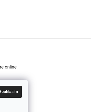
e online
Souhlasím