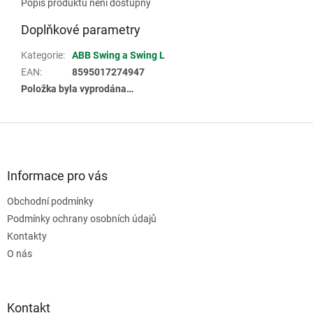
Popis produktu není dostupný
Doplňkové parametry
Kategorie
:
ABB Swing a Swing L
EAN
:
8595017274947
Položka byla vyprodána…
Z
á
p
a
Informace pro vás
t
Obchodní podmínky
í
Podmínky ochrany osobních údajů
Kontakty
O nás
Kontakt