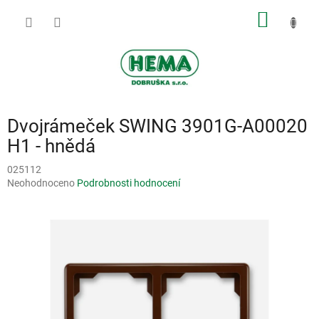
Přejít
NÁKUP
na
obsah
KOŠÍK
Dvojrámeček SWING 3901G-A00020
H1 - hnědá
025112
Průměrné
Neohodnoceno
Podrobnosti hodnocení
hodnocení
produktu
je
0,0
z
5
hvězdiček.