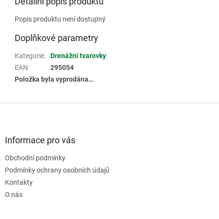
Detailní popis produktu
Popis produktu není dostupný
Doplňkové parametry
Kategorie
:
Drenážní tvarovky
EAN
:
295054
Položka byla vyprodána…
Z
á
p
a
Informace pro vás
t
Obchodní podmínky
í
Podmínky ochrany osobních údajů
Kontakty
O nás