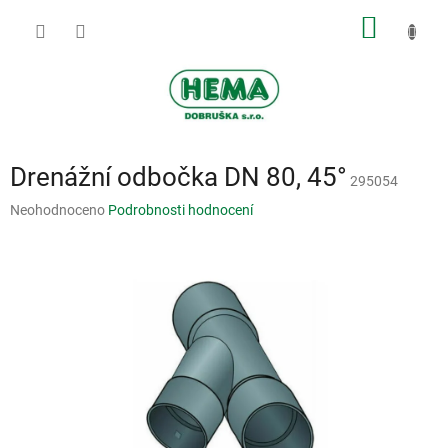
Přejít
NÁKUP
na
obsah
KOŠÍK
Drenážní odbočka DN 80, 45°
295054
Průměrné
Neohodnoceno
Podrobnosti hodnocení
hodnocení
produktu
je
0,0
z
5
hvězdiček.