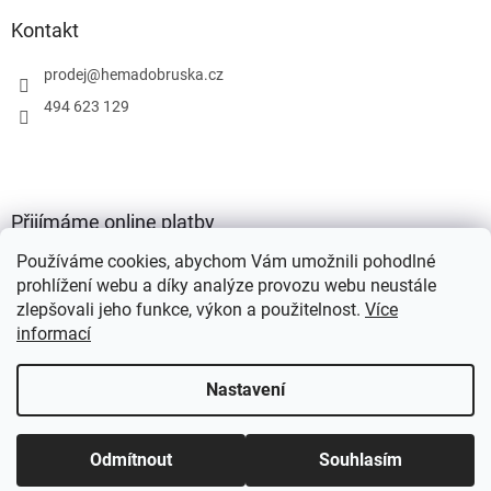
Kontakt
prodej
@
hemadobruska.cz
494 623 129
Přijímáme online platby
Používáme cookies, abychom Vám umožnili pohodlné
prohlížení webu a díky analýze provozu webu neustále
zlepšovali jeho funkce, výkon a použitelnost.
Více
informací
Vytvořil Shoptet
Nastavení
Copyright 2026
HEMA Dobruška s.r.o.
. Všechna práva vyhrazena.
Odmítnout
Souhlasím
Upravit nastavení cookies