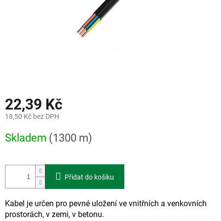
22,39 Kč
18,50 Kč bez DPH
Měrná
Skladem
(1300 m)
cena:
Přidat do košíku
Kabel je určen pro pevné uložení ve vnitřních a venkovních
prostorách, v zemi, v betonu.