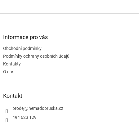
Z
á
p
a
Informace pro vás
t
Obchodní podmínky
í
Podmínky ochrany osobních údajů
Kontakty
O nás
Kontakt
prodej
@
hemadobruska.cz
494 623 129