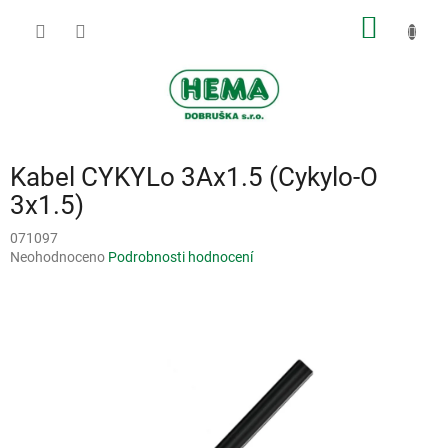
Přejít
NÁKUP
na
obsah
KOŠÍK
Kabel CYKYLo 3Ax1.5 (Cykylo-O
3x1.5)
071097
Průměrné
Neohodnoceno
Podrobnosti hodnocení
hodnocení
produktu
je
0,0
z
5
hvězdiček.