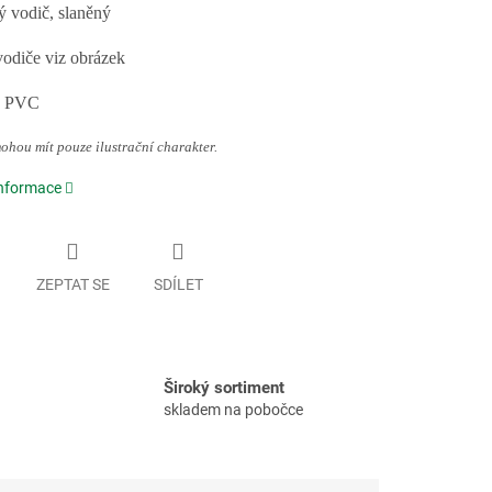
 vodič, slaněný
vodiče viz obrázek
e PVC
hou mít pouze ilustrační charakter.
informace
ZEPTAT SE
SDÍLET
Široký sortiment
skladem na pobočce