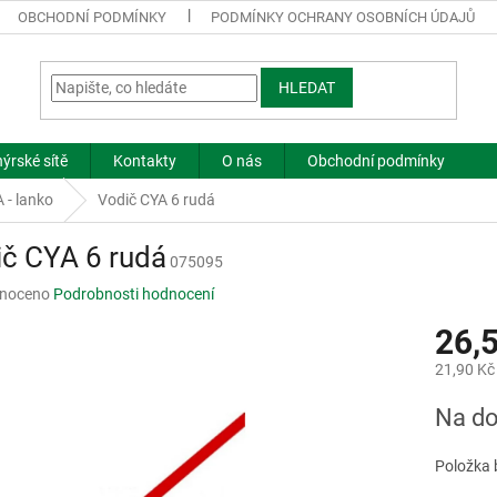
OBCHODNÍ PODMÍNKY
PODMÍNKY OCHRANY OSOBNÍCH ÚDAJŮ
HLEDAT
ýrské sítě
Kontakty
O nás
Obchodní podmínky
 - lanko
Vodič CYA 6 rudá
č CYA 6 rudá
075095
né
noceno
Podrobnosti hodnocení
ní
26,
u
21,90 Kč
Měrná
Na do
cena:
ek.
Položka 