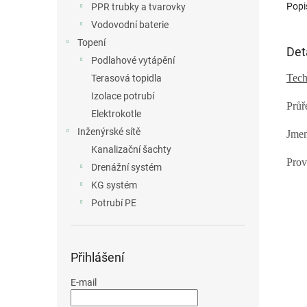
Popi
PPR trubky a tvarovky
Vodovodní baterie
Topení
Det
Podlahové vytápění
Tech
Terasová topidla
Izolace potrubí
Průř
Elektrokotle
Inženýrské sítě
Jmen
Kanalizační šachty
Prov
Drenážní systém
KG systém
Potrubí PE
Přihlášení
E-mail