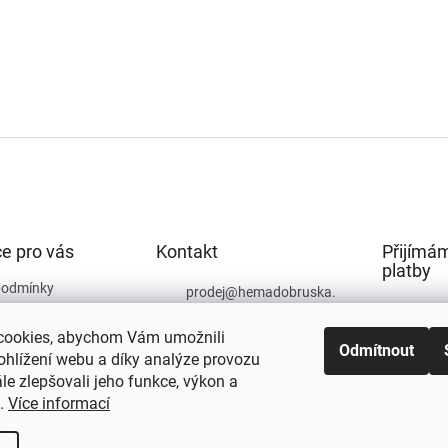
e pro vás
Kontakt
Přijímám
platby
podmínky
prodej
@
hemadobruska.
cz
ochrany osobních
cookies, abychom Vám umožnili
494 623 129
Odmítnout
ohlížení webu a díky analýze provozu
e zlepšovali jeho funkce, výkon a
t.
Více informací