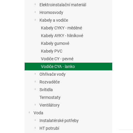
n
Elektroinstalační materiál
e
Hromosvody
l
Kabely a vodiče
Kabely CYKY - měděné
Kabely AYKY - hliníkové
Kabely gumové
Kabely PVC
Vodiče CY - pevné
Vodiče CYA - lanko
Ohřívače vody
Rozvaděče
Svítidla
Termostaty
Ventilátory
Voda
Instalatérské potřeby
HT potrubí