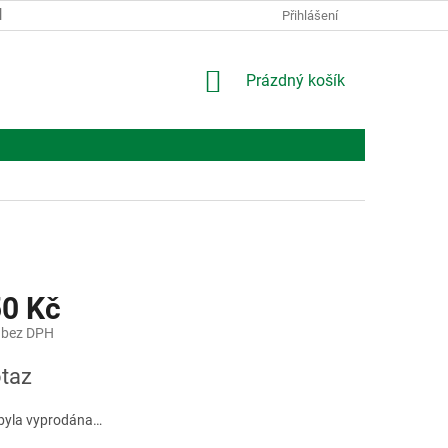
KONTAKTY
O NÁS
Přihlášení
NÁKUPNÍ
Prázdný košík
KOŠÍK
50 Kč
 bez DPH
taz
byla vyprodána…