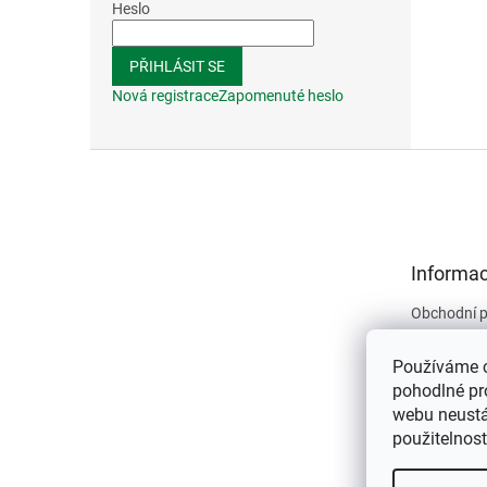
Heslo
PŘIHLÁSIT SE
Nová registrace
Zapomenuté heslo
Z
á
p
a
t
Informac
í
Obchodní 
Podmínky 
údajů
Používáme 
Kontakty
pohodlné pr
webu neustál
O nás
použitelnos