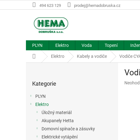
Přejít
494 623 129
prodej@hemadobruska.cz
na
obsah
PLYN
Elektro
Voda
Topení
Inžen
Domů
Elektro
Kabely a vodiče
Vodiče CYA
P
Vodi
o
Přeskočit
s
Průměr
Kategorie
Neohod
kategorie
t
hodnoce
r
produkt
PLYN
a
je
Elektro
n
0,0
z
Úložný materiál
n
5
í
Akupanely Hetta
hvězdič
p
Domovní spínače a zásuvky
a
Elektrické vytápění