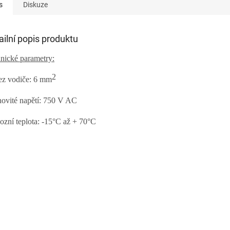
s
Diskuze
ailní popis produktu
nické parametry:
2
ez vodiče: 6
mm
ovité napětí: 75
0
V
AC
ozní teplota: -
15
°C a
ž
+ 70°C