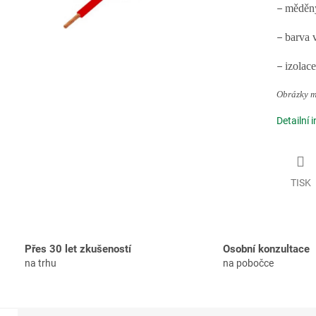
měděný
–
barva 
–
izolac
–
Obrázky mo
Detailní 
TISK
Přes 30 let zkušeností
Osobní konzultace
na trhu
na pobočce