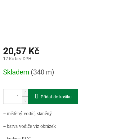
20,57 Kč
17 Kč bez DPH
Měrná
Skladem
(340 m)
cena:
Přidat do košíku
měděný vodič, slaněný
–
barva vodiče viz obrázek
–
izolace PVC