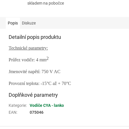
skladem na pobočce
Popis
Diskuze
Detailní popis produktu
Technické parametry:
2
Průřez vodiče: 4
mm
Jmenovité napětí: 75
0
V
AC
Provozní teplota: -
15
°C a
ž
+ 70°C
Doplňkové parametry
Kategorie
:
Vodiče CYA - lanko
EAN
:
075046
Z