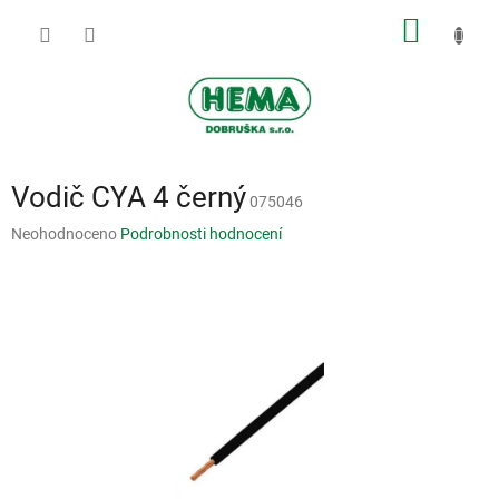
Přejít
NÁKUP
na
obsah
KOŠÍK
Vodič CYA 4 černý
075046
Průměrné
Neohodnoceno
Podrobnosti hodnocení
hodnocení
produktu
je
0,0
z
5
hvězdiček.