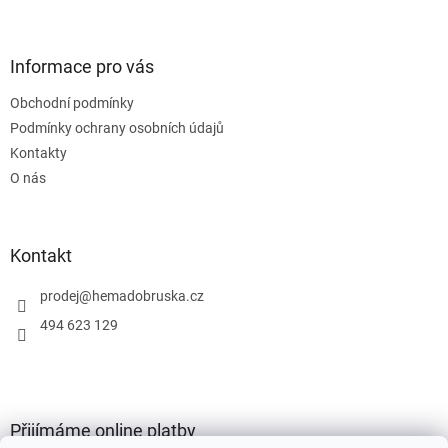
á
p
a
Informace pro vás
t
Obchodní podmínky
í
Podmínky ochrany osobních údajů
Kontakty
O nás
Kontakt
prodej
@
hemadobruska.cz
494 623 129
Přijímáme online platby