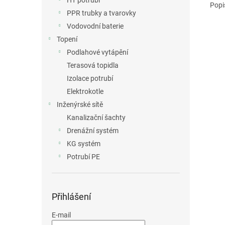
HT potrubí
Popi
PPR trubky a tvarovky
Vodovodní baterie
Topení
Podlahové vytápění
Terasová topidla
Izolace potrubí
Elektrokotle
Inženýrské sítě
Kanalizační šachty
Drenážní systém
KG systém
Potrubí PE
Přihlášení
E-mail