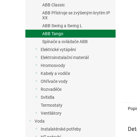
n
ABB Classic
e
ABB Přístroje se zvýšeným krytím IP
l
XX
ABB Swing a Swing L
ABB Tango
Spínače a ovládače ABB
Elektrické vytápění
Elektroinstalační materiál
Hromosvody
Kabely a vodiče
Ohřívače vody
Rozvaděče
Svítidla
Termostaty
Popi
Ventilátory
Voda
Det
Instalatérské potřeby