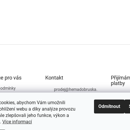
e pro vás
Kontakt
Přijímám
platby
podmínky
prodej
@
hemadobruska.
cz
ochrany osobních
cookies, abychom Vám umožnili
494 623 129
Odmítnout
ohlížení webu a díky analýze provozu
e zlepšovali jeho funkce, výkon a
t.
Více informací