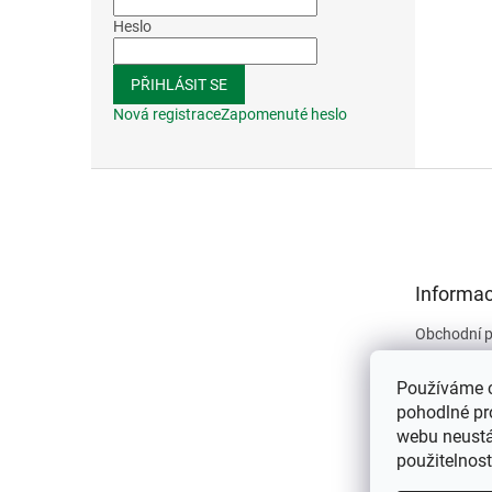
Heslo
PŘIHLÁSIT SE
Nová registrace
Zapomenuté heslo
Z
á
p
a
t
Informac
í
Obchodní 
Podmínky 
údajů
Používáme 
Kontakty
pohodlné pr
webu neustál
O nás
použitelnos