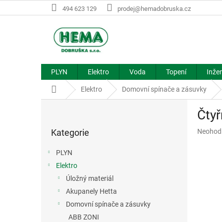
Přejít
494 623 129
prodej@hemadobruska.cz
na
obsah
PLYN
Elektro
Voda
Topení
Inžen
Domů
Elektro
Domovní spínače a zásuvky
P
Čty
o
Přeskočit
s
Průměr
Kategorie
Neohod
kategorie
t
hodnoce
r
produkt
PLYN
a
je
Elektro
n
0,0
z
Úložný materiál
n
5
í
Akupanely Hetta
hvězdič
p
Domovní spínače a zásuvky
a
ABB ZONI