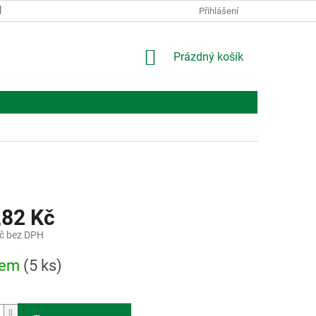
KONTAKTY
O NÁS
Přihlášení
NÁKUPNÍ
Prázdný košík
KOŠÍK
,82 Kč
č bez DPH
dem
(5 ks)