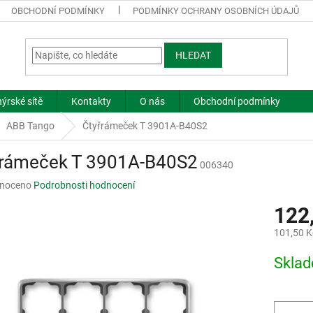
OBCHODNÍ PODMÍNKY
PODMÍNKY OCHRANY OSOBNÍCH ÚDAJŮ
HLEDAT
ýrské sítě
Kontakty
O nás
Obchodní podmínky
ABB Tango
Čtyřrámeček T 3901A-B40S2
řrámeček T 3901A-B40S2
006340
né
noceno
Podrobnosti hodnocení
ní
122
u
101,50 K
Měrná
Skla
cena:
ek.