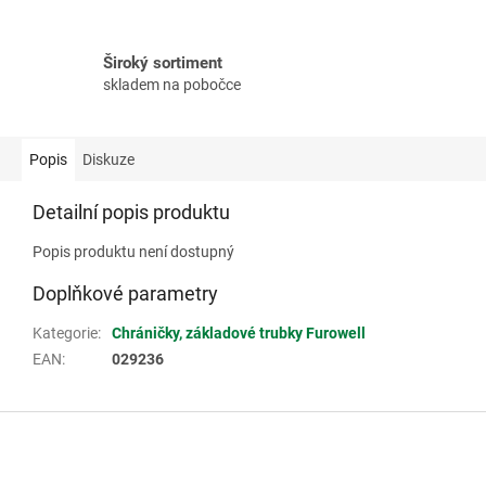
Široký sortiment
skladem na pobočce
Popis
Diskuze
Detailní popis produktu
Popis produktu není dostupný
Doplňkové parametry
Kategorie
:
Chráničky, základové trubky Furowell
EAN
:
029236
Z
á
p