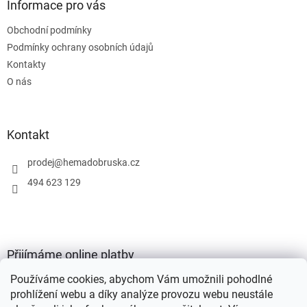
a
Informace pro vás
t
Obchodní podmínky
í
Podmínky ochrany osobních údajů
Kontakty
O nás
Kontakt
prodej
@
hemadobruska.cz
494 623 129
Přijímáme online platby
Používáme cookies, abychom Vám umožnili pohodlné
prohlížení webu a díky analýze provozu webu neustále