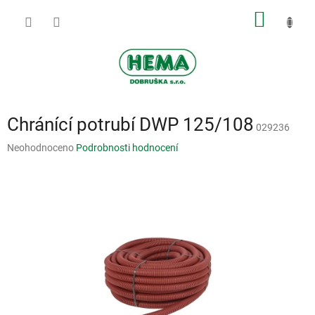
Přejít
NÁKUP
na
obsah
KOŠÍK
Chránící potrubí DWP 125/108
029236
Průměrné
Neohodnoceno
Podrobnosti hodnocení
hodnocení
produktu
je
0,0
z
5
hvězdiček.