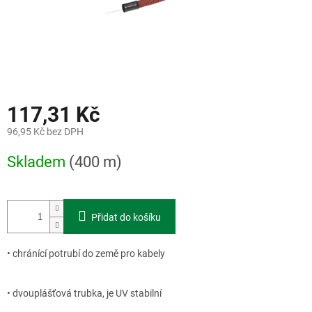
117,31 Kč
96,95 Kč bez DPH
Měrná
Skladem
(400 m)
cena:
Přidat do košíku
• chránící potrubí do země pro kabely
• dvouplášťová trubka, je UV stabilní