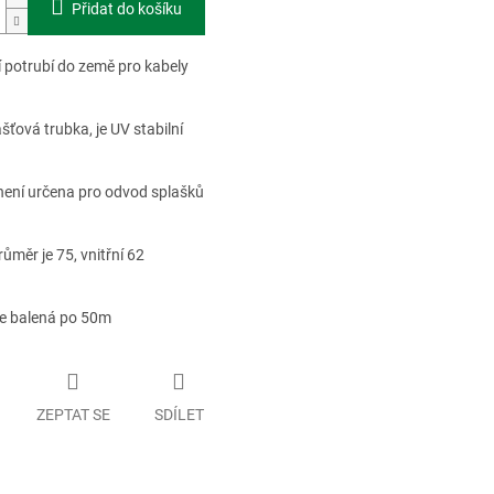
Přidat do košíku
í potrubí do země pro kabely
šťová trubka, je UV stabilní
 není určena pro odvod splašků
průměr je 75, vnitřní 62
 je balená po 50m
ZEPTAT SE
SDÍLET