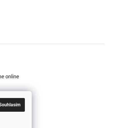
e online
Souhlasím