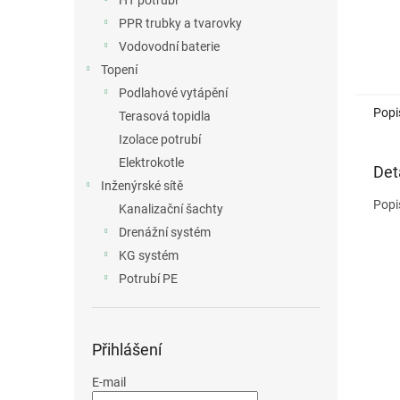
HT potrubí
PPR trubky a tvarovky
Vodovodní baterie
Topení
Podlahové vytápění
Popi
Terasová topidla
Izolace potrubí
Elektrokotle
Det
Inženýrské sítě
Popi
Kanalizační šachty
Drenážní systém
KG systém
Potrubí PE
Přihlášení
E-mail