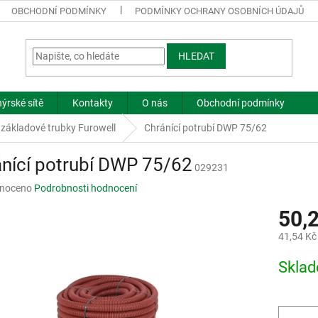
OBCHODNÍ PODMÍNKY
PODMÍNKY OCHRANY OSOBNÍCH ÚDAJŮ
HLEDAT
ýrské sítě
Kontakty
O nás
Obchodní podmínky
 základové trubky Furowell
Chránící potrubí DWP 75/62
nící potrubí DWP 75/62
029231
né
noceno
Podrobnosti hodnocení
ní
50,
u
41,54 Kč
Měrná
Skla
cena:
ek.