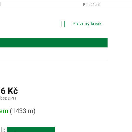
KONTAKTY
O NÁS
Přihlášení
NÁKUPNÍ
Prázdný košík
KOŠÍK
26 Kč
 bez DPH
dem
(1433 m)