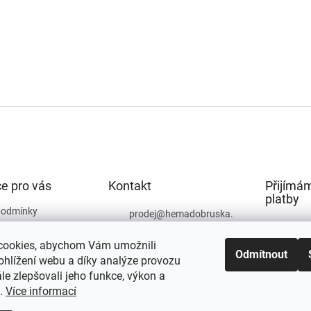
e pro vás
Kontakt
Přijímám
platby
podmínky
prodej
@
hemadobruska.
cz
ochrany osobních
cookies, abychom Vám umožnili
494 623 129
Odmítnout
ohlížení webu a díky analýze provozu
e zlepšovali jeho funkce, výkon a
t.
Více informací