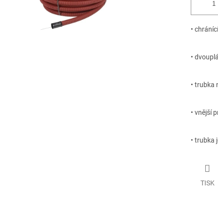
• chráníc
• dvouplá
• trubka
• vnější 
• trubka
TISK