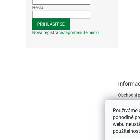
Heslo
PŘIHLÁSIT SE
Nová registrace
Zapomenuté heslo
Z
á
p
a
t
Informac
í
Obchodní 
Podmínky 
údajů
Používáme 
Kontakty
pohodlné pr
webu neustál
O nás
použitelnos