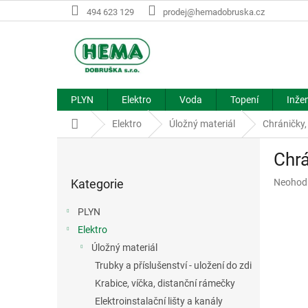
Přejít
494 623 129
prodej@hemadobruska.cz
na
obsah
PLYN
Elektro
Voda
Topení
Inžen
Domů
Elektro
Úložný materiál
Chráničky,
P
Chrá
o
Přeskočit
s
Průměr
Kategorie
Neohod
kategorie
t
hodnoce
r
produkt
PLYN
a
je
Elektro
n
0,0
z
Úložný materiál
n
5
í
Trubky a příslušenství - uložení do zdi
hvězdič
p
Krabice, víčka, distanční rámečky
a
Elektroinstalační lišty a kanály