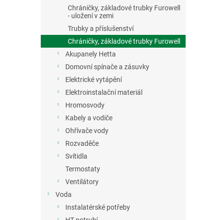
n
Chráničky, základové trubky Furowell
e
- uložení v zemi
l
Trubky a příslušenství
Chráničky, základové trubky Furowell
Akupanely Hetta
Domovní spínače a zásuvky
Elektrické vytápění
Elektroinstalační materiál
Hromosvody
Kabely a vodiče
Ohřívače vody
Rozvaděče
Svítidla
Termostaty
Ventilátory
Voda
Instalatérské potřeby