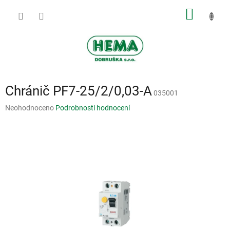
Přejít
NÁKUP
na
obsah
KOŠÍK
Chránič PF7-25/2/0,03-A
035001
Průměrné
Neohodnoceno
Podrobnosti hodnocení
hodnocení
produktu
je
0,0
z
5
hvězdiček.