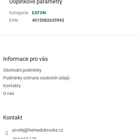
Doplňkové parametry
Kategorie
:
EATON
EAN
:
4015082635992
Z
á
p
a
Informace pro vás
t
Obchodní podmínky
í
Podmínky ochrany osobních údajů
Kontakty
O nás
Kontakt
prodej
@
hemadobruska.cz
494 623 129