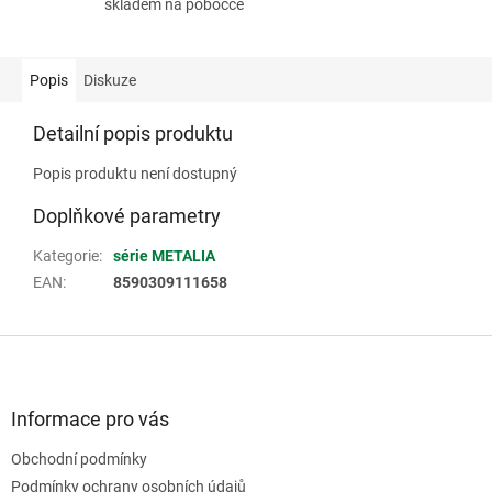
skladem na pobočce
Popis
Diskuze
Detailní popis produktu
Popis produktu není dostupný
Doplňkové parametry
Kategorie
:
série METALIA
EAN
:
8590309111658
Z
á
p
a
Informace pro vás
t
Obchodní podmínky
í
Podmínky ochrany osobních údajů