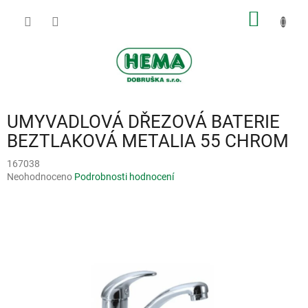
Přejít
NÁKUP
na
obsah
KOŠÍK
UMYVADLOVÁ DŘEZOVÁ BATERIE
BEZTLAKOVÁ METALIA 55 CHROM
167038
Průměrné
Neohodnoceno
Podrobnosti hodnocení
hodnocení
produktu
je
0,0
z
5
hvězdiček.