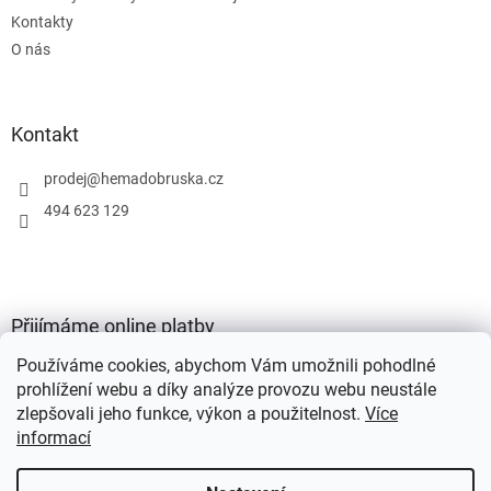
Kontakty
O nás
Kontakt
prodej
@
hemadobruska.cz
494 623 129
Přijímáme online platby
Používáme cookies, abychom Vám umožnili pohodlné
prohlížení webu a díky analýze provozu webu neustále
zlepšovali jeho funkce, výkon a použitelnost.
Více
informací
Vytvořil Shoptet