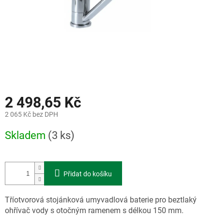
2 498,65 Kč
2 065 Kč bez DPH
Měrná
Skladem
(3 ks)
cena:
Přidat do košíku
Tříotvorová stojánková umyvadlová baterie pro beztlaký
ohřívač vody s otočným ramenem s délkou 150 mm.