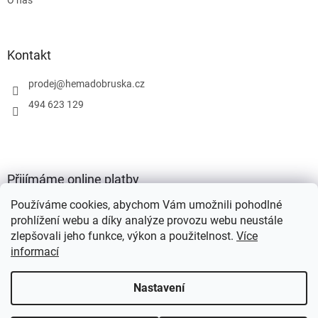
Kontakt
prodej
@
hemadobruska.cz
494 623 129
Přijímáme online platby
Používáme cookies, abychom Vám umožnili pohodlné
prohlížení webu a díky analýze provozu webu neustále
zlepšovali jeho funkce, výkon a použitelnost.
Více
informací
Vytvořil Shoptet
Nastavení