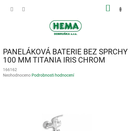
Přejít
NÁKUP
na
obsah
KOŠÍK
PANELÁKOVÁ BATERIE BEZ SPRCHY
100 MM TITANIA IRIS CHROM
166162
Průměrné
Neohodnoceno
Podrobnosti hodnocení
hodnocení
produktu
je
0,0
z
5
hvězdiček.