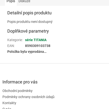
Popis
Diskuze
Detailní popis produktu
Popis produktu není dostupný
Doplňkové parametry
Kategorie
:
série TITANIA
EAN
:
8590309103738
Položka byla vyprodána…
Z
á
p
a
Informace pro vás
t
Obchodní podmínky
í
Podmínky ochrany osobních údajů
Kontakty
O nás