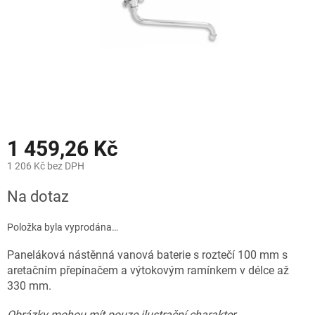
1 459,26 Kč
1 206 Kč bez DPH
Měrná
Na dotaz
cena:
Položka byla vyprodána…
Paneláková nástěnná vanová baterie s roztečí 100 mm s
aretačním přepínačem a výtokovým ramínkem v délce až
330 mm.
Obrázky mohou mít pouze ilustrační charakter.