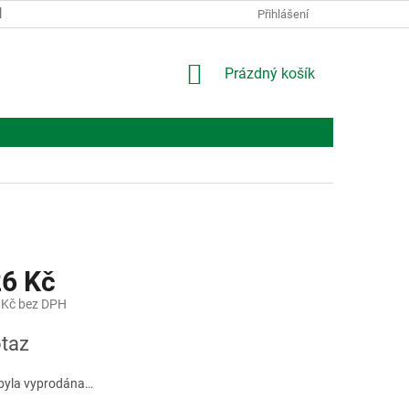
KONTAKTY
O NÁS
Přihlášení
NÁKUPNÍ
Prázdný košík
KOŠÍK
26 Kč
 Kč bez DPH
taz
byla vyprodána…