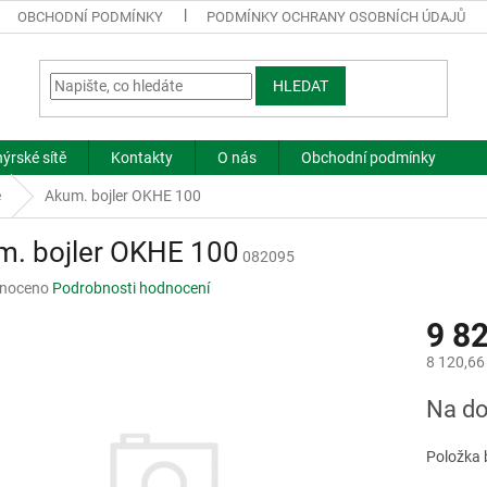
OBCHODNÍ PODMÍNKY
PODMÍNKY OCHRANY OSOBNÍCH ÚDAJŮ
HLEDAT
ýrské sítě
Kontakty
O nás
Obchodní podmínky
e
Akum. bojler OKHE 100
m. bojler OKHE 100
082095
né
noceno
Podrobnosti hodnocení
ní
9 8
u
8 120,66
Měrná
Na do
cena:
ek.
Položka 