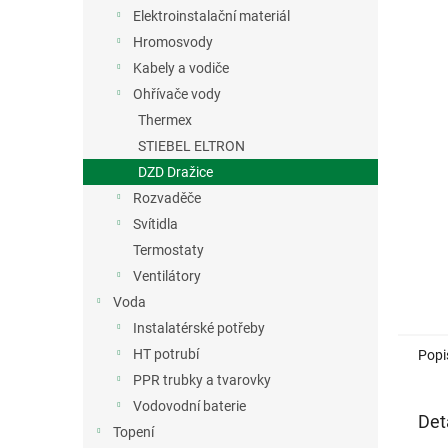
n
Elektroinstalační materiál
e
Hromosvody
l
Kabely a vodiče
Ohřívače vody
Thermex
STIEBEL ELTRON
DZD Dražice
Rozvaděče
Svítidla
Termostaty
Ventilátory
Voda
Instalatérské potřeby
HT potrubí
Popi
PPR trubky a tvarovky
Vodovodní baterie
Det
Topení