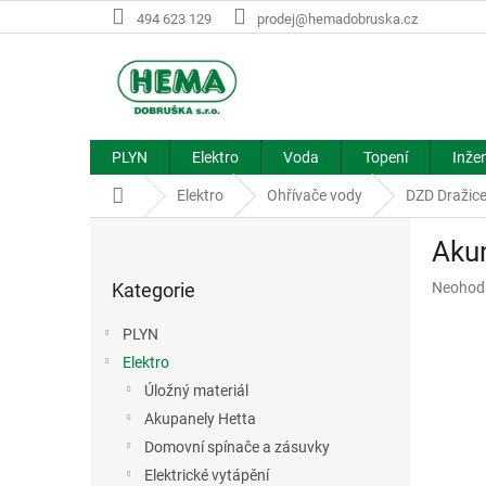
Přejít
494 623 129
prodej@hemadobruska.cz
na
obsah
PLYN
Elektro
Voda
Topení
Inžen
Domů
Elektro
Ohřívače vody
DZD Dražic
P
Aku
o
Přeskočit
s
Průměr
Kategorie
Neohod
kategorie
t
hodnoce
r
produkt
PLYN
a
je
Elektro
n
0,0
z
Úložný materiál
n
5
í
Akupanely Hetta
hvězdič
p
Domovní spínače a zásuvky
a
Elektrické vytápění