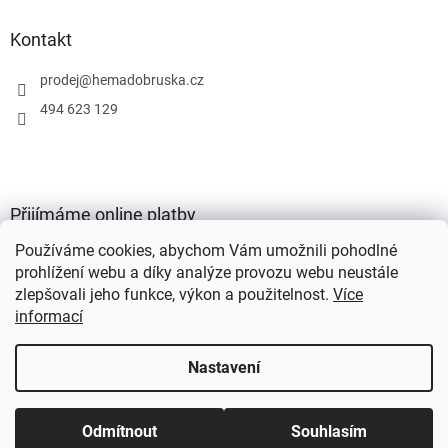
Kontakt
prodej
@
hemadobruska.cz
494 623 129
Přijímáme online platby
Používáme cookies, abychom Vám umožnili pohodlné
prohlížení webu a díky analýze provozu webu neustále
zlepšovali jeho funkce, výkon a použitelnost.
Více
informací
Vytvořil Shoptet
Nastavení
Copyright 2026
HEMA Dobruška s.r.o.
. Všechna práva vyhrazena.
Odmítnout
Souhlasím
Upravit nastavení cookies