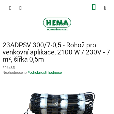
Přejít
NÁKUP
na
obsah
KOŠÍK
23ADPSV 300/7-0,5 - Rohož pro
venkovní aplikace, 2100 W / 230V - 7
m², šířka 0,5m
506485
Průměrné
Neohodnoceno
Podrobnosti hodnocení
hodnocení
produktu
je
0,0
z
5
hvězdiček.