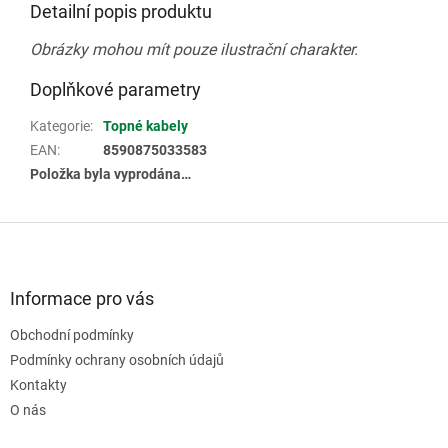
Detailní popis produktu
Obrázky mohou mít pouze ilustrační charakter.
Doplňkové parametry
Kategorie
:
Topné kabely
EAN
:
8590875033583
Položka byla vyprodána…
Z
á
p
a
Informace pro vás
t
Obchodní podmínky
í
Podmínky ochrany osobních údajů
Kontakty
O nás